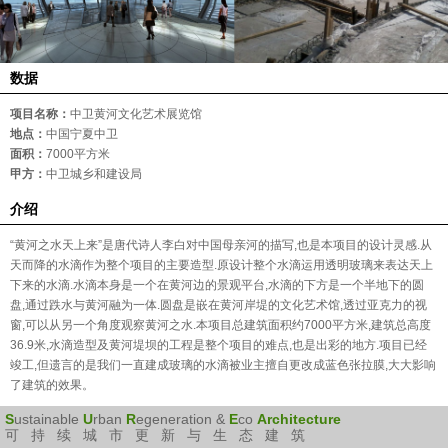
数据
项目名称：
中卫黄河文化艺术展览馆
地点：
中国宁夏中卫
面积：
7000平方米
甲方：
中卫城乡和建设局
介绍
“黄河之水天上来”是唐代诗人李白对中国母亲河的描写,也是本项目的设计灵感.从
天而降的水滴作为整个项目的主要造型.原设计整个水滴运用透明玻璃来表达天上
下来的水滴.水滴本身是一个在黄河边的景观平台,水滴的下方是一个半地下的圆
盘,通过跌水与黄河融为一体.圆盘是嵌在黄河岸堤的文化艺术馆,透过亚克力的视
窗,可以从另一个角度观察黄河之水.本项目总建筑面积约7000平方米,建筑总高度
36.9米,水滴造型及黄河堤坝的工程是整个项目的难点,也是出彩的地方.项目已经
竣工,但遗言的是我们一直建成玻璃的水滴被业主擅自更改成蓝色张拉膜,大大影响
了建筑的效果。
S
ustainable
U
rban
R
egeneration &
E
co
Architecture
可持续城市更新与生态建筑