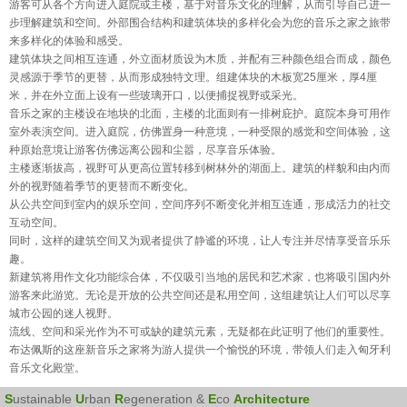
游客可从各个方向进入庭院或主楼，基于对音乐文化的理解，从而引导自己进一
步理解建筑和空间。外部围合结构和建筑体块的多样化会为您的音乐之家之旅带
来多样化的体验和感受。
建筑体块之间相互连通，外立面材质设为木质，并配有三种颜色组合而成，颜色
灵感源于季节的更替，从而形成独特文理。组建体块的木板宽25厘米，厚4厘
米，并在外立面上设有一些玻璃开口，以便捕捉视野或采光。
音乐之家的主楼设在地块的北面，主楼的北面则有一排树庇护。庭院本身可用作
室外表演空间。进入庭院，仿佛置身一种意境，一种受限的感觉和空间体验，这
种原始意境让游客仿佛远离公园和尘嚣，尽享音乐体验。
主楼逐渐拔高，视野可从更高位置转移到树林外的湖面上。建筑的样貌和由内而
外的视野随着季节的更替而不断变化。
从公共空间到室内的娱乐空间，空间序列不断变化并相互连通，形成活力的社交
互动空间。
同时，这样的建筑空间又为观者提供了静谧的环境，让人专注并尽情享受音乐乐
趣。
新建筑将用作文化功能综合体，不仅吸引当地的居民和艺术家，也将吸引国内外
游客来此游览。无论是开放的公共空间还是私用空间，这组建筑让人们可以尽享
城市公园的迷人视野。
流线、空间和采光作为不可或缺的建筑元素，无疑都在此证明了他们的重要性。
布达佩斯的这座新音乐之家将为游人提供一个愉悦的环境，带领人们走入匈牙利
音乐文化殿堂。
S
ustainable
U
rban
R
egeneration &
E
co
Architecture