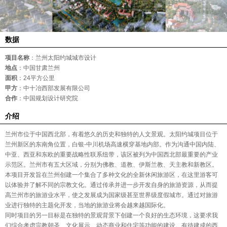
数据
项目名称
：兰州太阳约城城市设计
地点
：中国甘肃兰州
面积
：24平方公里
甲方
：中十冶西部发展有限公司
合作
：中国规划设计研究院
介绍
兰州市位于中国西北部，有着悠久的历史和独特的人文景观。太阳约城项目位于
兰州新区的东南角位置，白银-中川机场高速横穿基地内部。作为沟通中国内陆、
中亚、西亚和东欧的重要战略性联系纽带，该区被列为中国西北部最重要的产业
示范区。兰州市有五大区域，分别为佛教、道教、伊斯兰教、天主教和新教区。
本项目开发旨在兰州创建一个集合了多种文化的全新休闲旅游区，在这里游客可
以体验并了解不同的宗教文化。通过传承并进一步开发自身的旅游资源，从而提
高兰州市的旅游业水平，使之发展成为国家级甚至世界级度假城市。通过对旅游
业进行独特的主题化开发，当地的旅游业将会越来越国际化。
同时项目的另一目标是在独特的景观背景下创建一个良好的生态环境，这要求我
们综合考虑宗教朝圣、文化展示、动态商业和住宅等功能的建设。有待建成的西